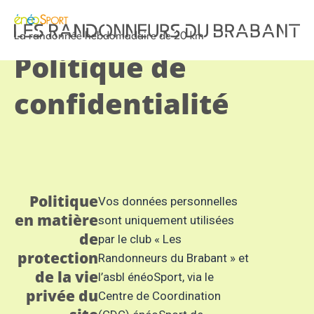
La randonnée hebdomadaire de 20 km
Politique de
confidentialité
Politique
Vos données personnelles
en matière
sont uniquement utilisées
de
par le club « Les
protection
Randonneurs du Brabant » et
de la vie
l’asbl énéoSport, via le
privée du
Centre de Coordination