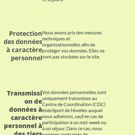
Protection
Nous avons pris des mesures
techniques et
des données
organisationnelles afin de
à caractère
protéger vos données. Elles ne
personnel
sont pas stockées sur le site.
Transmissi
Vos données personnelles sont
uniquement transmises au
on de
Centre de Coordination (CDC)
données à
énéoSport de Nivelles auquel
caractère
nous adhérons, sauf en cas de
participation à un mid-week ou
personnel à
à un séjour. Dans ce cas, nous
des tiers
sommes contraints de