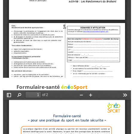
Formulaire-santé
én
é
o
Sport