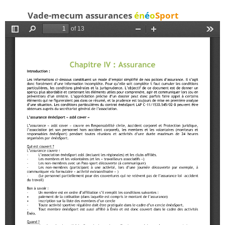
Vade-mecum assurances
én
é
o
Sport