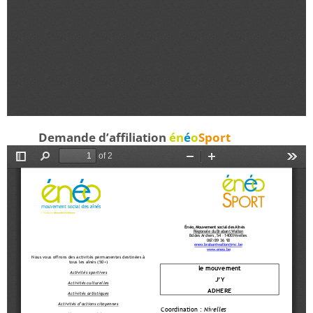
Demande d’affiliation
én
é
o
Sport