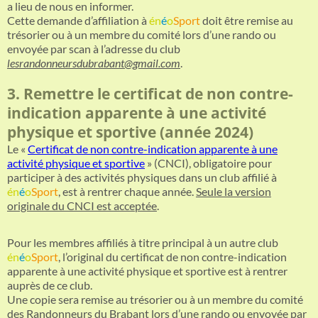
a lieu de nous en informer.
Cette demande d’affiliation à
én
é
o
Sport
doit être remise au
trésorier ou à un membre du comité lors d’une rando ou
envoyée par scan à l’adresse du club
lesrandonneursdubrabant@gmail.com
.
3. Remettre le certificat de non contre-
indication apparente à une activité
physique et sportive (année 2024)
Le «
Certificat de non contre-indication apparente à une
activité physique et sportive
» (CNCI), obligatoire pour
participer à des activités physiques dans un club affilié à
én
é
o
Sport
, est à rentrer chaque année.
Seule la version
originale du CNCI est acceptée
.
Pour les membres affiliés à titre principal à un autre club
én
é
o
Sport
, l’original du certificat de non contre-indication
apparente à une activité physique et sportive est à rentrer
auprès de ce club.
Une copie sera remise au trésorier ou à un membre du comité
des Randonneurs du Brabant lors d’une rando ou envoyée par