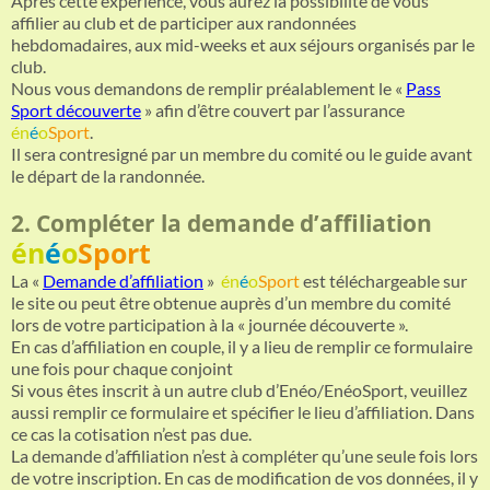
Après cette expérience, vous aurez la possibilité de vous
affilier au club et de participer aux randonnées
hebdomadaires, aux mid-weeks et aux séjours organisés par le
club.
Nous vous demandons de remplir préalablement le «
Pass
Sport découverte
» afin d’être couvert par l’assurance
én
é
o
Sport
.
Il sera contresigné par un membre du comité ou le guide avant
le départ de la randonnée.
2. Compléter la demande d’affiliation
én
é
o
Sport
La «
Demande d’affiliation
»
én
é
o
Sport
est téléchargeable sur
le site ou peut être obtenue auprès d’un membre du comité
lors de votre participation à la « journée découverte ».
En cas d’affiliation en couple, il y a lieu de remplir ce formulaire
une fois pour chaque conjoint
Si vous êtes inscrit à un autre club d’Enéo/EnéoSport, veuillez
aussi remplir ce formulaire et spécifier le lieu d’affiliation. Dans
ce cas la cotisation n’est pas due.
La demande d’affiliation n’est à compléter qu’une seule fois lors
de votre inscription. En cas de modification de vos données, il y