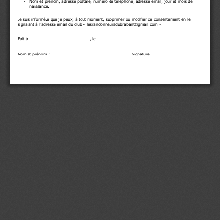
-
Nom et prénom, 
a
dresse postale, 
n
uméro de téléphone, 
a
dresse 
email
, 
jo
ur et mois de 
naissance.
Je suis informé
.
e que je peux
,
à tout moment
,
supprimer ou modifier ce consentement 
en 
le 
signalant 
à l’adresse email du club «
lesrandonneursdubrabant@gmail.com
»
.
Fait à ............................................................, le ....................................
Nom
et prénom
:                                                               Signature